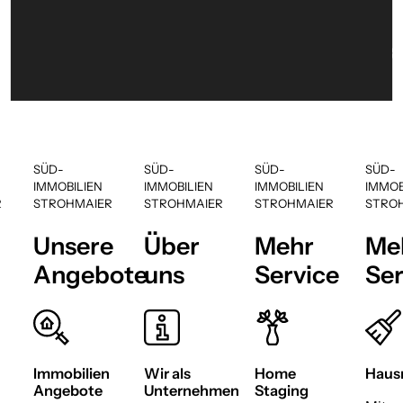
WAS WIR BIETEN
Vielseitige Services rund um den 
Immobilien.
SÜD-
SÜD-
SÜD-
SÜD-
IMMOBILIEN
IMMOBILIEN
IMMOBILIEN
IMMOB
R
STROHMAIER
STROHMAIER
STROHMAIER
STRO
Unsere
Über
Mehr
Me
Angebote
uns
Service
Ser
Immobilien
Wir als
Home
Hausm
Angebote
Unternehmen
Staging