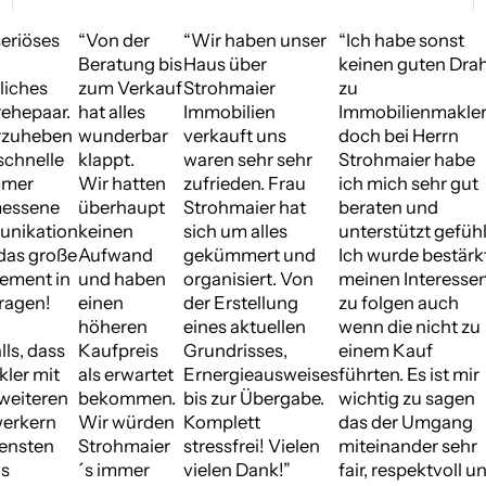
DAS
n der
“Wir haben unser
“Ich habe sonst
“Meine Mut
SAGEN
atung bis
Haus über
keinen guten Draht
wollte nac
UNSERE
m Verkauf
Strohmaier
zu
Tod meines
KUNDEN
 alles
Immobilien
Immobilienmaklern
Ihr Haus
nderbar
verkauft uns
doch bei Herrn
verkaufen 
ppt.
waren sehr sehr
Strohmaier habe
war damit h
 hatten
zufrieden. Frau
ich mich sehr gut
überfordert
erhaupt
Strohmaier hat
beraten und
Strohmaier
inen
sich um alles
unterstützt gefühlt.
uns von An
fwand
gekümmert und
Ich wurde bestärkt
an mit Ihrer
d haben
organisiert. Von
meinen Interessen
freundliche
nen
der Erstellung
zu folgen auch
profession
heren
eines aktuellen
wenn die nicht zu
und
fpreis
Grundrisses,
einem Kauf
unaufgere
 erwartet
Ernergieausweises
führten. Es ist mir
Art überzeu
kommen.
bis zur Übergabe.
wichtig zu sagen
Hausverkau
r würden
Komplett
das der Umgang
super funkt
rohmaier
stressfrei! Vielen
miteinander sehr
Die Betreu
immer
vielen Dank!”
fair, respektvoll und
durch Frau