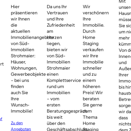
Mit
Hier
Da uns Ihr
Wir
unse
präsentieren
Vertrauen
verschönern
Hausm
wir Ihnen
und Ihre
Ihre
müss
die
Zufriedenheit
Immobilie.
Sie si
aktuellen
am
Durch
um ni
Immobilienangebote
Herzen
Home
mehr
von Süd-
liegen,
Staging
kümm
Immobilien
bieten wir
verkaufen
Von d
Strohmaier:
von Süd-
wir Ihre
Innen
Häuser,
Immobilien
Immobilie
und
rt
Wohnungen,
Strohmaier
schneller
Außen
Gewerbeobjekte
einen
und zu
Ihrer
– bei uns
Komplettservice
einem
Immob
finden
rund um
höheren
bis hi
auch Sie
Immobilien
Preis! Wir
haust
Ihre
– vom
beraten
Betr
Wunsch-
ersten
Sie gerne
sorge
Immobilie!
Beratungsgespräch
zum
wir da
bis weit
Thema
dass
uf
Zu den
über den
Home
nicht
Angeboten
Geschäftsabschluss
Staging
dem Z