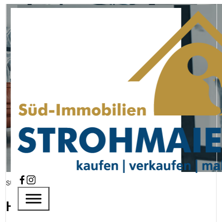
Immobilienmakler
für Ihre Region
Süd-Immobilien Strohmaier
Mehr erfahren
SÜD-IMMOBILIEN STROHMAIER
Herzlich willkommen!