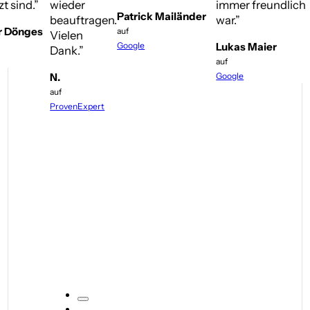
eder
immer freundlich
Strohmaier
Patrick Mailänder
uftragen.
war.”
von Anfang
auf
len
Ende erstkl
Google
Lukas Maier
k.”
Wir können
auf
Südimmobi
Google
Strohmaie
besten Gew
venExpert
weiterempf
Katja