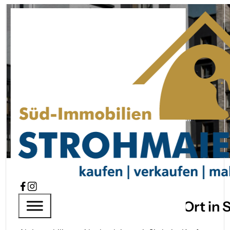
Immobilien­makler Schw
Startseite
Immobilien­makler Schwäbisch Hall
SÜD-IMMOBILIEN STROHMAIER
Ihr Immobilien­makler vor Ort in