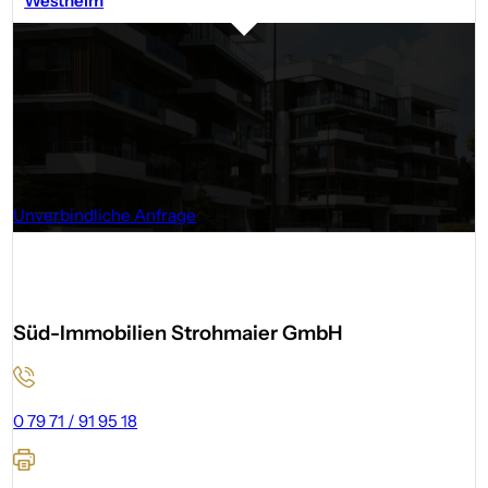
Westheim
ZUSAMMENARBEIT
Sie suchen einen Immobilien­makle
Dann sind Sie bei Süd-Immobilien Strohmaier genau richtig. W
Umgebung. Gern beraten wir Sie zu allen relevanten Bereichen
Unverbindliche Anfrage
Süd-Immobilien Strohmaier GmbH
0 79 71 / 91 95 18