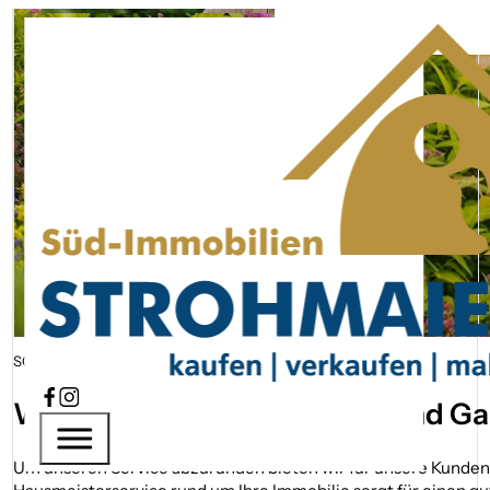
Hausmeister­service
Startseite
Hausmeister­service
SCHNELL – SAUBER – ZUVERLÄSSIG
Wir kümmern uns um Haus und Ga
Um unseren Service abzurunden bieten wir für unsere Kunden