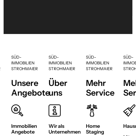
WAS WIR BIETEN
Vielseitige Services rund um den 
Immobilien.
SÜD-
SÜD-
SÜD-
SÜD-
IMMOBILIEN
IMMOBILIEN
IMMOBILIEN
IMMOB
R
STROHMAIER
STROHMAIER
STROHMAIER
STRO
Unsere
Über
Mehr
Me
Angebote
uns
Service
Ser
Immobilien
Wir als
Home
Hausm
Angebote
Unternehmen
Staging