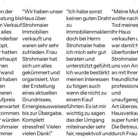
DAS
n der
“Wir haben unser
“Ich habe sonst
“Meine Mut
SAGEN
atung bis
Haus über
keinen guten Draht
wollte nac
UNSERE
m Verkauf
Strohmaier
zu
Tod meines
KUNDEN
 alles
Immobilien
Immobilienmaklern
Ihr Haus
nderbar
verkauft uns
doch bei Herrn
verkaufen 
ppt.
waren sehr sehr
Strohmaier habe
war damit h
 hatten
zufrieden. Frau
ich mich sehr gut
überfordert
erhaupt
Strohmaier hat
beraten und
Strohmaier
inen
sich um alles
unterstützt gefühlt.
uns von An
fwand
gekümmert und
Ich wurde bestärkt
an mit Ihrer
d haben
organisiert. Von
meinen Interessen
freundliche
nen
der Erstellung
zu folgen auch
profession
heren
eines aktuellen
wenn die nicht zu
und
fpreis
Grundrisses,
einem Kauf
unaufgere
 erwartet
Ernergieausweises
führten. Es ist mir
Art überzeu
kommen.
bis zur Übergabe.
wichtig zu sagen
Hausverkau
r würden
Komplett
das der Umgang
super funkt
rohmaier
stressfrei! Vielen
miteinander sehr
Die Betreu
immer
vielen Dank!”
fair, respektvoll und
durch Frau