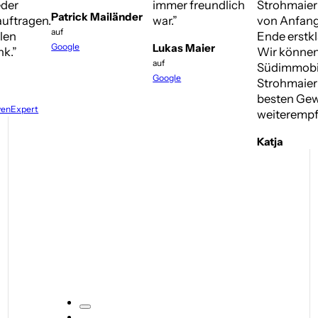
eder
immer freundlich
Strohmaier
Patrick Mailänder
uftragen.
war.”
von Anfang
auf
len
Ende erstkl
Google
Lukas Maier
k.”
Wir können
auf
Südimmobi
Google
Strohmaie
besten Gew
venExpert
weiterempf
Katja