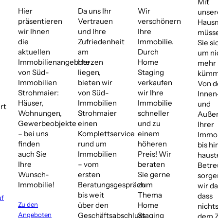
Mit
Hier
Da uns Ihr
Wir
unse
präsentieren
Vertrauen
verschönern
Hausm
wir Ihnen
und Ihre
Ihre
müss
die
Zufriedenheit
Immobilie.
Sie si
aktuellen
am
Durch
um ni
Immobilienangebote
Herzen
Home
mehr
von Süd-
liegen,
Staging
kümm
Immobilien
bieten wir
verkaufen
Von d
Strohmaier:
von Süd-
wir Ihre
Innen
Häuser,
Immobilien
Immobilie
und
rt
Wohnungen,
Strohmaier
schneller
Außen
Gewerbeobjekte
einen
und zu
Ihrer
– bei uns
Komplettservice
einem
Immob
finden
rund um
höheren
bis hi
auch Sie
Immobilien
Preis! Wir
haust
Ihre
– vom
beraten
Betr
Wunsch-
ersten
Sie gerne
sorge
Immobilie!
Beratungsgespräch
zum
wir da
bis weit
Thema
dass
uf
Zu den
über den
Home
nicht
Angeboten
Geschäftsabschluss
Staging
dem Z