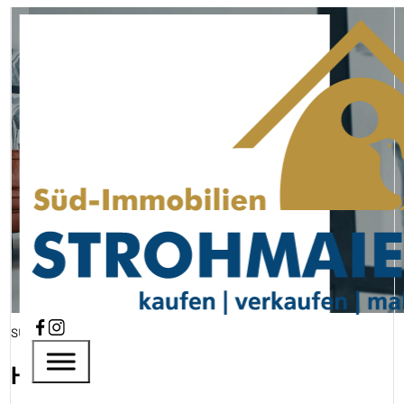
Immobilienmakler
für Ihre Region
Süd-Immobilien Strohmaier
Mehr erfahren
SÜD-IMMOBILIEN STROHMAIER
Herzlich willkommen!