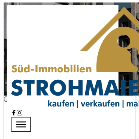
242 m² voller Möglichkeiten – G
Startseite
Immobilien
Aktuelle Immobilie