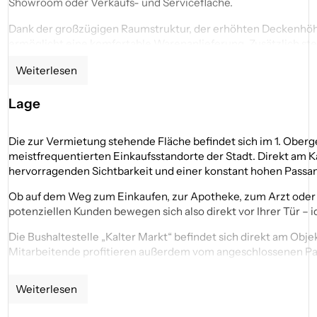
Showroom oder Verkaufs- und Servicefläche.
Dank der großzügigen Raumstruktur, der erhöhten Deckenhöh
ermöglicht eine komfortable Warenanlieferung. Zusätzlich steh
________________________________________
Weiterlesen
🏠 Fläche im Überblick
Lage
Ca. 242 m² Gewerbefläche im 1. Obergeschoss
Direkter Zugang über das Parkhaus „Kalter Markt“ (Parkd
Die zur Vermietung stehende Fläche befindet sich im 1. Obe
630 Stellplätze direkt am Objekt
meistfrequentierten Einkaufsstandorte der Stadt. Direkt am K
Großzügige und flexibel nutzbare Verkaufsfläche
hervorragenden Sichtbarkeit und einer konstant hohen Passa
Zusätzlicher Neben-/Mitarbeitereingang vorhanden
Erhöhte Raumhöhe mit Fenstern im oberen Bereich
Ob auf dem Weg zum Einkaufen, zur Apotheke, zum Arzt oder zu
Lastenaufzug für einfache Anlieferung
potenziellen Kunden bewegen sich also direkt vor Ihrer Tür – 
Flexible Raumgestaltung nach Absprache möglich
Die Bushaltestelle „Kalter Markt“ befindet sich direkt am Ob
Sofort verfügbar
Mitarbeitende profitieren außerdem vom angeschlossenen Park
________________________________________
________________________________________
Weiterlesen
✅ Besonderheiten & Vorteile
Vorteile auf einen Blick:
✔ Ideal für Konzepte mit PKW-Kundenfrequenz