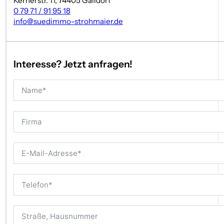
Kernerstr. 11, 74405 Gaildorf
0 79 71 / 91 95 18
Das City Center zählt zu den wichtigsten Einkaufsstandorten
info@suedimmo-strohmaier.de
20.000 m² Verkaufsfläche sowie einer starken täglichen Besu
Standortvorteile:
Zentrale Innenstadtlage
Interesse? Jetzt anfragen!
Wenige Gehminuten zum Bahnhof
Bushaltestelle „Kalter Markt“ direkt vor dem Center
630 Parkplätze im Parkhaus „Kalter Markt“
Hohe Sichtbarkeit und starke Laufkundschaft
Frequenz durch Einzelhandel, Ärzte und Dienstleister
________________________________________
🍽️ Ideal geeignet für
Getränkemarkt oder Lagerverkauf
Fitness- oder Trainingsfläche / Pilates-Studio
Showroom oder Verkaufsfläche
Einzelhandel mit Lageranteil
Service- oder Abholkonzepte
Spezialisierte Handelskonzepte mit PKW-Kundschaft