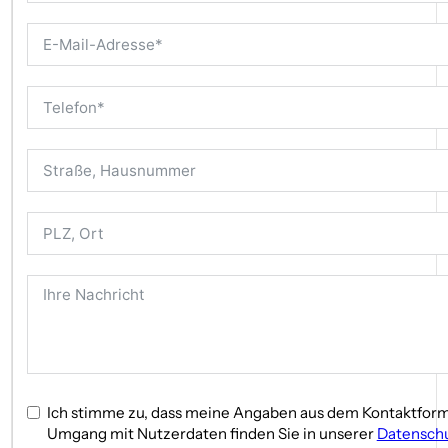
Fazit
Diese Immobilie ist weit mehr als ein klassisches Einfamilie
Menschen, die großzügig denken – und einen Ort suchen, a
Ich stimme zu, dass meine Angaben aus dem Kontaktform
Umgang mit Nutzerdaten finden Sie in unserer
Datenschu