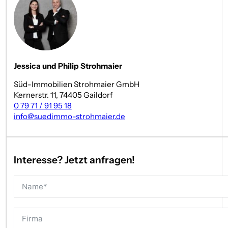
________________________________________
Untergeschoss – dank Hanglage hell, flexibel und überraschend
Durch die Hanglage ist das Untergeschoss weit mehr als ein kl
entsteht eine Fläche mit echtem Mehrwert.
Jessica und Philip Strohmaier
Möglichkeiten im Untergeschoss:
Süd-Immobilien Strohmaier GmbH
großer heller Raum mit Zugang in Richtung Garten
Kernerstr. 11, 74405 Gaildorf
Badbereich bereits vorbereitet
0 79 71 / 91 95 18
ideal als Hobbyraum, Fitnessbereich, Home-Office oder E
info@suedimmo-strohmaier.de
ergänzt durch Waschküche, Technik- und Vorratsräume
________________________________________
Interesse? Jetzt anfragen!
Außenbereich – Ruhe, Weite und ein Stück Freiheit
Hinter dem Haus öffnet sich eine großzügige Wiesenfläche mit v
eine besondere Aufenthaltsqualität. Die Lage am Ende der St
________________________________________