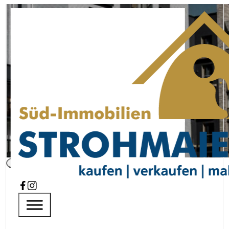
Wohnen, arbeiten, ankommen –
Einfamilienhaus mit XXL-Garage
Startseite
Immobilien
Aktuelle Immobilie