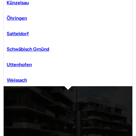
Künzelsau
Öhringen
Satteldorf
Schwäbisch Gmünd
Uttenhofen
Weissach
ZUSAMMENARBEIT
Sie suchen einen Immobilien­makle
Dann sind Sie bei Süd-Immobilien Strohmaier genau richtig. 
Gern beraten wir Sie zu allen relevanten Bereichen bei Kauf, 