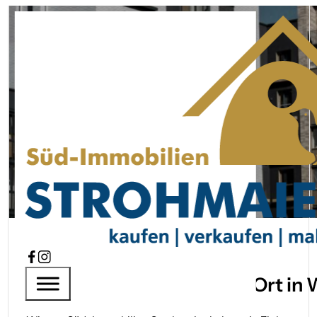
Immobilien­makler Wes
Startseite
Immobilien­makler Westheim
SÜD-IMMOBILIEN STROHMAIER
Ihr Immobilien­makler vor Ort in