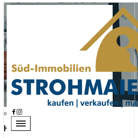
Immobilienmakler
für Ihre Region
Süd-Immobilien Strohmaier
Mehr erfahren
SÜD-IMMOBILIEN STROHMAIER
Herzlich willkommen!