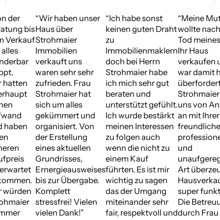
DAS
n der
“Wir haben unser
“Ich habe sonst
“Meine Mut
SAGEN
atung bis
Haus über
keinen guten Draht
wollte nac
UNSERE
m Verkauf
Strohmaier
zu
Tod meines
KUNDEN
 alles
Immobilien
Immobilienmaklern
Ihr Haus
nderbar
verkauft uns
doch bei Herrn
verkaufen 
ppt.
waren sehr sehr
Strohmaier habe
war damit h
 hatten
zufrieden. Frau
ich mich sehr gut
überfordert
erhaupt
Strohmaier hat
beraten und
Strohmaier
inen
sich um alles
unterstützt gefühlt.
uns von An
fwand
gekümmert und
Ich wurde bestärkt
an mit Ihrer
d haben
organisiert. Von
meinen Interessen
freundliche
nen
der Erstellung
zu folgen auch
profession
heren
eines aktuellen
wenn die nicht zu
und
fpreis
Grundrisses,
einem Kauf
unaufgere
 erwartet
Ernergieausweises
führten. Es ist mir
Art überzeu
kommen.
bis zur Übergabe.
wichtig zu sagen
Hausverkau
r würden
Komplett
das der Umgang
super funkt
rohmaier
stressfrei! Vielen
miteinander sehr
Die Betreu
immer
vielen Dank!”
fair, respektvoll und
durch Frau