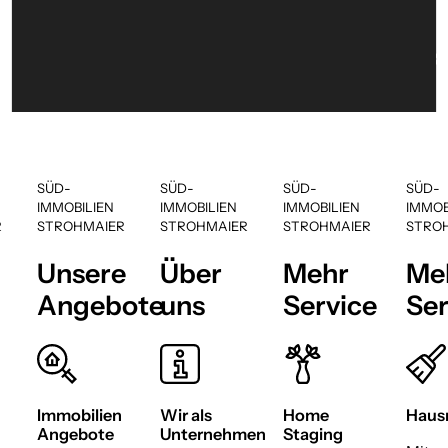
WAS WIR BIETEN
Vielseitige Services rund um den 
Immobilien.
SÜD-
SÜD-
SÜD-
SÜD-
IMMOBILIEN
IMMOBILIEN
IMMOBILIEN
IMMOB
R
STROHMAIER
STROHMAIER
STROHMAIER
STRO
Unsere
Über
Mehr
Me
Angebote
uns
Service
Ser
Immobilien
Wir als
Home
Hausm
Angebote
Unternehmen
Staging