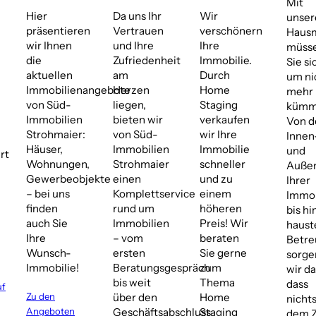
Mit
Hier
Da uns Ihr
Wir
unse
präsentieren
Vertrauen
verschönern
Hausm
wir Ihnen
und Ihre
Ihre
müss
die
Zufriedenheit
Immobilie.
Sie si
aktuellen
am
Durch
um ni
Immobilienangebote
Herzen
Home
mehr
von Süd-
liegen,
Staging
kümm
Immobilien
bieten wir
verkaufen
Von d
Strohmaier:
von Süd-
wir Ihre
Innen
Häuser,
Immobilien
Immobilie
und
rt
Wohnungen,
Strohmaier
schneller
Außen
Gewerbeobjekte
einen
und zu
Ihrer
– bei uns
Komplettservice
einem
Immob
finden
rund um
höheren
bis hi
auch Sie
Immobilien
Preis! Wir
haust
Ihre
– vom
beraten
Betr
Wunsch-
ersten
Sie gerne
sorge
Immobilie!
Beratungsgespräch
zum
wir da
bis weit
Thema
dass
uf
Zu den
über den
Home
nicht
Angeboten
Geschäftsabschluss
Staging
dem Z