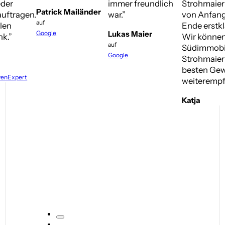
eder
immer freundlich
Strohmaier
Patrick Mailänder
uftragen.
war.”
von Anfang
auf
len
Ende erstkl
Google
Lukas Maier
k.”
Wir können
auf
Südimmobi
Google
Strohmaie
besten Gew
venExpert
weiterempf
Katja