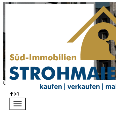
220 m² Wohnfläche | Historisch
und Altbauliebhaber
Startseite
Immobilien
Aktuelle Immobilie