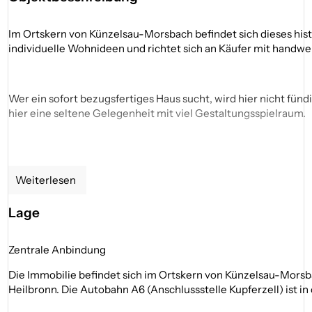
Im Ortskern von Künzelsau-Morsbach befindet sich dieses his
individuelle Wohnideen und richtet sich an Käufer mit handwe
Wer ein sofort bezugsfertiges Haus sucht, wird hier nicht fü
hier eine seltene Gelegenheit mit viel Gestaltungsspielraum.
Das Haus erstreckt sich über mehrere Ebenen und verfügt übe
Holzelemente sowie der charaktervolle Gewölbekeller verlei
Weiterlesen
________________________________________
Lage
Im Erdgeschoss befinden sich mehrere Räume mit vielfältigen
Anschlüsse für eine Küche sowie vorbereitete Flächen für Bad 
Zentrale Anbindung
Außenbereich mit einer einfacher Überdachung.
Die Immobilie befindet sich im Ortskern von Künzelsau-Mors
Heilbronn. Die Autobahn A6 (Anschlussstelle Kupferzell) ist in 
Über die zentrale Treppe gelangt man in das 1. Obergeschoss